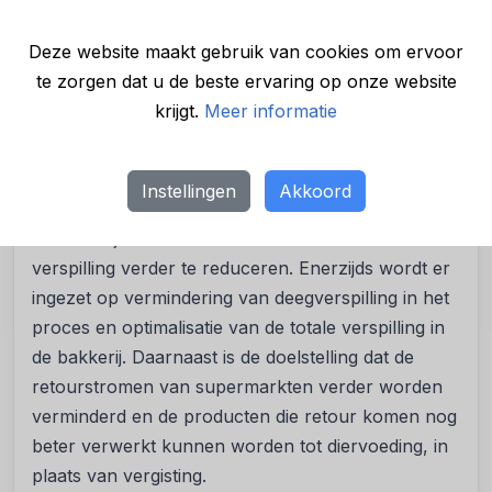
verbranding. De verwerking tot diervoeder valt
volgens de
Europese definitie
niet onder
Deze website maakt gebruik van cookies om ervoor
verspilling, maar het voorkomen van deze
te zorgen dat u de beste ervaring op onze website
reststroom in de keten is beter.
krijgt.
Meer informatie
Optimalisatie productieprocessen
De bedrijven werken aan de optimalisatie van
Instellingen
Akkoord
productieprocessen. Ze blijven zich ook de
komende jaren inzetten om de reststromen en
verspilling verder te reduceren. Enerzijds wordt er
ingezet op vermindering van deegverspilling in het
proces en optimalisatie van de totale verspilling in
de bakkerij. Daarnaast is de doelstelling dat de
retourstromen van supermarkten verder worden
verminderd en de producten die retour komen nog
beter verwerkt kunnen worden tot diervoeding, in
plaats van vergisting.