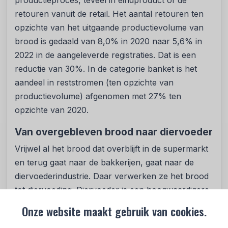
productieproces, teveel in eindproduct of de
retouren vanuit de retail. Het aantal retouren ten
opzichte van het uitgaande productievolume van
brood is gedaald van 8,0% in 2020 naar 5,6% in
2022 in de aangeleverde registraties. Dat is een
reductie van 30%. In de categorie banket is het
aandeel in reststromen (ten opzichte van
productievolume) afgenomen met 27% ten
opzichte van 2020.
Van overgebleven brood naar diervoeder
Vrijwel al het brood dat overblijft in de supermarkt
en terug gaat naar de bakkerijen, gaat naar de
diervoederindustrie. Daar verwerken ze het brood
tot diervoeding. Diervoeder is een hoogwaardigere
bestemming op de
Ladder van Moerman
dan
Onze website maakt gebruik van cookies.
bijvoorbeeld vergisting, compostering of