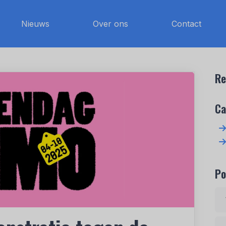
Nieuws
Over ons
Contact
Re
Ca
Po