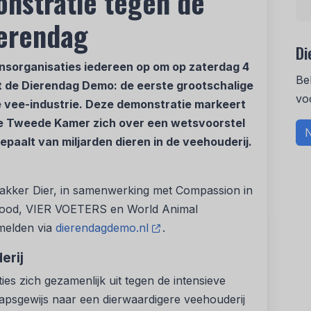
nstratie tegen de
ierendag
Di
nsorganisaties iedereen op om op zaterdag 4
Be
 de Dierendag Demo: de eerste grootschalige
vo
e vee-industrie. Deze demonstratie markeert
 de Tweede Kamer zich over een wetsvoorstel
N
paalt van miljarden dieren in de veehouderij.
Wakker Dier, in samenwerking met Compassion in
 Nood, VIER VOETERS en World Animal
melden via
dierendagdemo.nl
.
erij
es zich gezamenlijk uit tegen de intensieve
tapsgewijs naar een dierwaardigere veehouderij