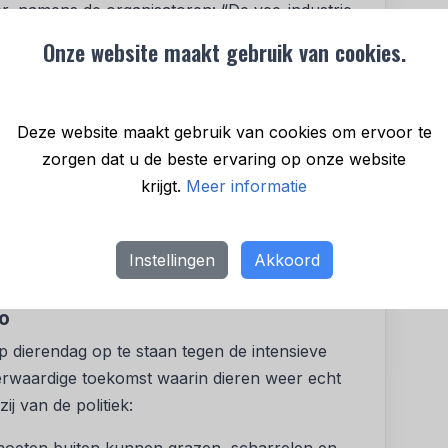
er, namens de organisatoren: “De vee-industrie
ijn, natuur en klimaat. Elke dag opnieuw worden
Onze website maakt gebruik van cookies.
elkaar gepropt en kalfjes bij hun moeder
ijkheid wordt, blijft dat voorlopig zo.”
Deze website maakt gebruik van cookies om ervoor te
zorgen dat u de beste ervaring op onze website
het wetsvoorstel allesbehalve een stappenplan
krijgt.
Meer informatie
ge veehouderij. De geplande
vergangstermijnen te lang en de
In dit voorstel blijven dieren niet meer dan een
Instellingen
Akkoord
cht dierwaardig leven. Dat is onacceptabel.”
mo
 dierendag op te staan tegen de intensieve
ierwaardige toekomst waarin dieren weer echt
ij van de politiek: