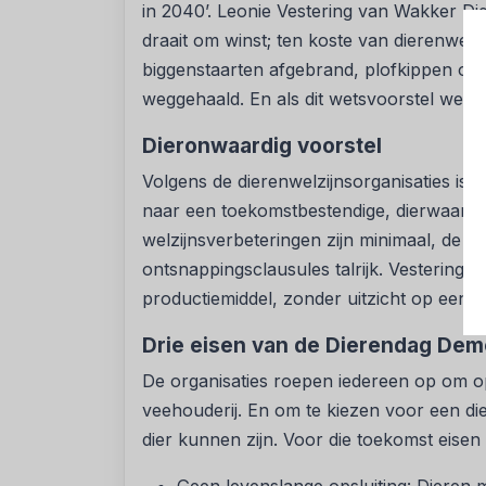
in 2040’. Leonie Vestering van Wakker Di
draait om winst; ten koste van dierenwelz
biggenstaarten afgebrand, plofkippen op 
weggehaald. En als dit wetsvoorstel werkel
Dieronwaardig voorstel
Volgens de dierenwelzijnsorganisaties is 
naar een toekomstbestendige, dierwaardi
welzijnsverbeteringen zijn minimaal, de o
ontsnappingsclausules talrijk. Vestering: “
productiemiddel, zonder uitzicht op een é
Drie eisen van de Dierendag De
De organisaties roepen iedereen op om op
veehouderij. En om te kiezen voor een d
dier kunnen zijn. Voor die toekomst eisen z