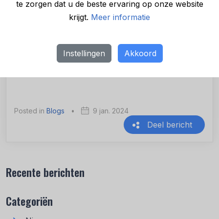
het gelukkig steeds meer, maar bijvoorbeeld een
te zorgen dat u de beste ervaring op onze website
ontwerp dat eenvoudig in reparatie en goed
krijgt.
Meer informatie
recyclebaar is, zijn belangrijke randvoorwaarden
voor een werkend circulair product. Jij kunt als
Instellingen
Akkoord
onderneming ook bijdragen hieraan door je spullen
te laten maken en te hergebruiken.
Posted in
Blogs
•
9 jan. 2024
Deel bericht
Recente berichten
Categoriën