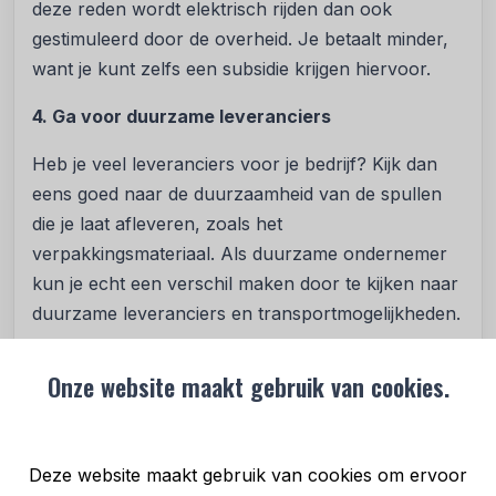
deze reden wordt elektrisch rijden dan ook
gestimuleerd door de overheid. Je betaalt minder,
want je kunt zelfs een subsidie krijgen hiervoor.
4. Ga voor duurzame leveranciers
Heb je veel leveranciers voor je bedrijf? Kijk dan
eens goed naar de duurzaamheid van de spullen
die je laat afleveren, zoals het
verpakkingsmateriaal. Als duurzame ondernemer
kun je echt een verschil maken door te kijken naar
duurzame leveranciers en transportmogelijkheden.
5. Gebruik grondstoffen en producten opnieuw
Onze website maakt gebruik van cookies.
Wil je dat een circulaire economie werkt, zal ook
de diensten en producten voor een circulaire
economie moeten ontwerpen. Tegenwoordig zie je
Deze website maakt gebruik van cookies om ervoor