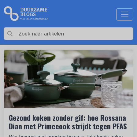
Gezond koken zonder gif: hoe Rossana
Dian met Primecook strijdt tegen PFAS
Wie bewust met voeding bezig is, let steeds vaker