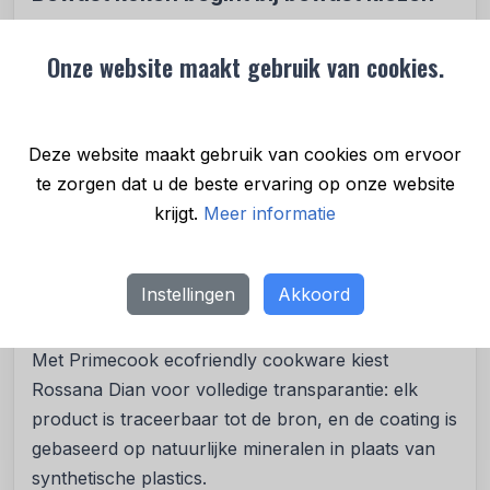
Wil je weten of jouw pannenset veilig is?
Onze website maakt gebruik van cookies.
Kijk kritisch naar labels: “PFOA-vrij” betekent
niet automatisch PFAS-vrij.
Vermijd pannen met “steenlook” of onbekende
Deze website maakt gebruik van cookies om ervoor
coatings.
te zorgen dat u de beste ervaring op onze website
Kies voor merken die hun samenstelling,
krijgt.
Meer informatie
herkomst en certificering openlijk delen.
Kijk verder dan de pannen en let ook op de
samenstelling van het keukengereedschap en
Instellingen
Akkoord
de snijplanken die je gebruikt.
Met Primecook ecofriendly cookware kiest
Rossana Dian voor volledige transparantie: elk
product is traceerbaar tot de bron, en de coating is
gebaseerd op natuurlijke mineralen in plaats van
synthetische plastics.