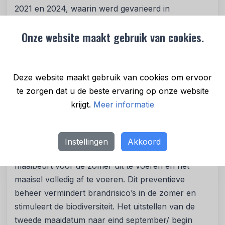
2021 en 2024, waarin werd gevarieerd in
maaimoment, maai-frequentie en de hoogte van
Onze website maakt gebruik van cookies.
maaien.
Voor hoogproductieve en gras-gedomineerde
bermen werden de beste resultaten behaald door
Deze website maakt gebruik van cookies om ervoor
tweemaal per jaar te maaien. Laagproductieve
te zorgen dat u de beste ervaring op onze website
bermen met lage vegetatiegroei hoeven zoals
krijgt.
Meer informatie
slechts eenmaal per jaar te worden gemaaid. Zo
hebben hoogproductieve bermen met veel
biomassa een groot brandrisico. Daarom adviseren
Instellingen
Akkoord
de onderzoekers hiervoor om preventief een extra
maaibeurt voor de zomer uit te voeren en het
maaisel volledig af te voeren. Dit preventieve
beheer vermindert brandrisico’s in de zomer en
stimuleert de biodiversiteit. Het uitstellen van de
tweede maaidatum naar eind september/ begin