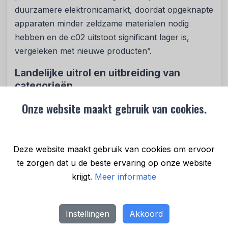
duurzamere elektronicamarkt, doordat opgeknapte
apparaten minder zeldzame materialen nodig
hebben en de c02 uitstoot significant lager is,
vergeleken met nieuwe producten”.
Landelijke uitrol en uitbreiding van
categorieën
Na een succesvolle pilot in tien winkels in juni en
Onze website maakt gebruik van cookies.
juli, waarin gebruikte mobiele telefoons van Apple
en Samsung centraal stonden, is het concept in
september landelijk uitgerold. In oktober is het
Deze website maakt gebruik van cookies om ervoor
assortiment verder uitgebreid met MacBooks,
te zorgen dat u de beste ervaring op onze website
tablets, PlayStations en smartwatches. Vanaf
krijgt.
Meer informatie
november start de gefaseerde uitrol van
MediaMarkt Refurbished naar de rest van de
Benelux.
Instellingen
Akkoord