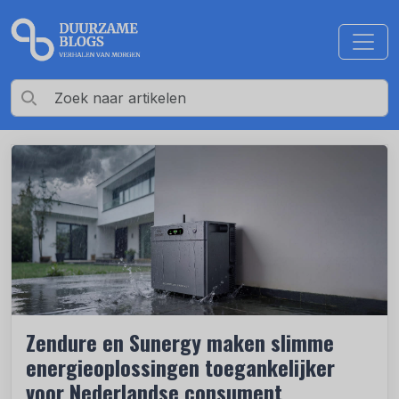
Zendure en Sunergy maken slimme
energieoplossingen toegankelijker
voor Nederlandse consument