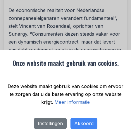
De economische realiteit voor Nederlandse
zonnepaneeleigenaren verandert fundamenteel”,
stelt Vincent van Rozendaal, oprichter van
Sunergy. “Consumenten kiezen steeds vaker voor
een dynamisch energiecontract, maar dat levert
pas écht rendement op als je de energiestromen in
huis automatisch kunt sturen op basis van de
Onze website maakt gebruik van cookies.
actuele marktprijzen. Door eenvoudige hardware
te koppelen aan slimme software, maken we die
stap voor iedereen haalbaar.”
Deze website maakt gebruik van cookies om ervoor
Automatisch besparen en het stroomnet
te zorgen dat u de beste ervaring op onze website
ontlasten
krijgt.
Meer informatie
De gecombineerde oplossing werkt volledig
automatisch op basis van de stroomprijzen van dat
Instellingen
Akkoord
moment. Het systeem laadt de batterij op met eigen