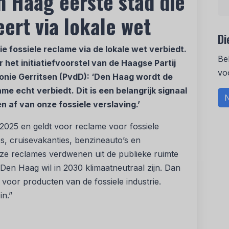
 Haag eerste stad die
ert via lokale wet
Di
ie fossiele reclame via de lokale wet verbiedt.
Be
et initiatiefvoorstel van de Haagse Partij
vo
eonie Gerritsen (PvdD): ‘Den Haag wordt de
ame echt verbiedt. Dit is een belangrijk signaal
N
 af van onze fossiele verslaving.’
 2025 en geldt voor reclame voor fossiele
s, cruisevakanties, benzineauto’s en
eze reclames verdwenen uit de publieke ruimte
Den Haag wil in 2030 klimaatneutraal zijn. Dan
 voor producten van de fossiele industrie.
in.”