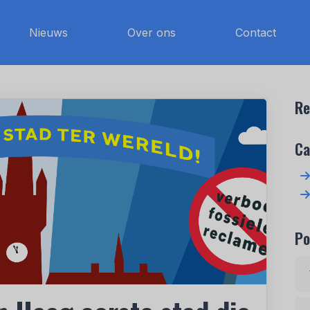
Nieuws
Over ons
Contact
Re
Ca
Po