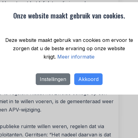
 Haag toont het lef dat nodig is om de
 van fossiele brandstoffen, dan stop je met
Onze website maakt gebruik van cookies.
romoten”, aldus Femke Sleegers. Ze denkt dat
volgen. “Den Haag laat hiermee zien dat het kan
ereldwijd een sneeuwbaleffect teweegbrengen.”
Deze website maakt gebruik van cookies om ervoor te
zorgen dat u de beste ervaring op onze website
krijgt.
Meer informatie
siele reclame te weren. Eerst tevergeefs met
woordelijkheid van reclame-exploitanten. En in
ame te weren via de Algemene Plaatselijke
Instellingen
Akkoord
ente
Zwolle
is nog bezig met een voorstel om
V te regelen. Nadat het Zwolse college op een
iet in te willen voeren, is de gemeenteraad weer
en APV-wijziging.
publieke ruimte willen weren, regelen dat via
ploitanten. Gerritsen: “Het nadeel daarvan is dat