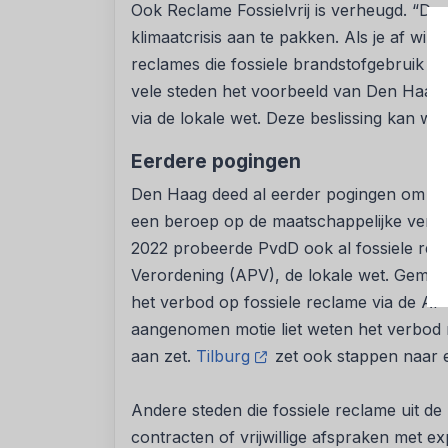
Ook Reclame Fossielvrij is verheugd. “Den
klimaatcrisis aan te pakken. Als je af wilt
reclames die fossiele brandstofgebruik p
vele steden het voorbeeld van Den Haag 
via de lokale wet. Deze beslissing kan w
Eerdere pogingen
Den Haag deed al eerder pogingen om fos
een beroep op de maatschappelijke verant
2022 probeerde PvdD ook al fossiele recl
Verordening (APV), de lokale wet. Geme
het verbod op fossiele reclame via de AP
aangenomen motie liet weten het verbod n
aan zet.
Tilburg
zet ook stappen naar e
Andere steden die fossiele reclame uit de 
contracten of vrijwillige afspraken met ex