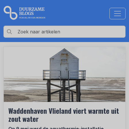
Waddenhaven Vlieland viert warmte uit
zout water
Op 9 mei werd de aquathermie-installatie