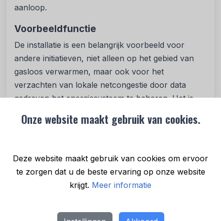
aanloop.
Voorbeeldfunctie
De installatie is een belangrijk voorbeeld voor
andere initiatieven, niet alleen op het gebied van
gasloos verwarmen, maar ook voor het
verzachten van lokale netcongestie door data
gedreven het energiesysteem te beheren. Het is
dan ook zaak om het voorbeeld op Vlieland verder
Onze website maakt gebruik van cookies.
te brengen, dit is de rol van de provincie Fryslân
volgens gedeputeerde Knol: “Na enkele
tegenslagen moeten we ook de successen laten
Deze website maakt gebruik van cookies om ervoor
zien. Laat Vlieland een voorbeeld zijn voor
te zorgen dat u de beste ervaring op onze website
anderen.” Met de hulp van programma’s zoals
krijgt.
Meer informatie
Interreg is het mogelijk om voorbeeldprojecten te
ontwikkelen die een positieve beweging in werking
zetten.