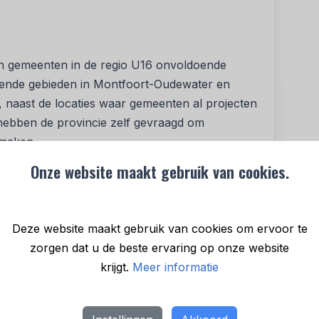
van gemeenten in de regio U16 onvoldoende
lende gebieden in Montfoort-Oudewater en
 naast de locaties waar gemeenten al projecten
 hebben de provincie zelf gevraagd om
 maken.
Onze website maakt gebruik van cookies.
transitie: “Een windpark heeft impact op de
plannen daarvoor veel vragen en reacties
n anderhalf jaar intensief samengewerkt met
Deze website maakt gebruik van cookies om ervoor te
vier windparken ontwikkelen. Er zijn bijna
zorgen dat u de beste ervaring op onze website
 hebben omwonenden ondersteuning geboden.
krijgt.
Meer informatie
s op het gebied van geluid van windturbines en
 belang van de omgeving voldoende is geborgd.”