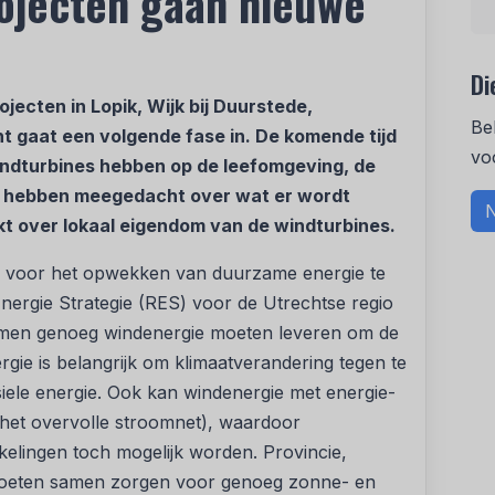
ojecten gaan nieuwe
Di
jecten in Lopik, Wijk bij Duurstede,
Be
 gaat een volgende fase in. De komende tijd
vo
ndturbines hebben op de leefomgeving, de
 hebben meegedacht over wat er wordt
N
kt over lokaal eigendom van de windturbines.
n voor het opwekken van duurzame energie te
 Energie Strategie (RES) voor de Utrechtse regio
samen genoeg windenergie moeten leveren om de
rgie is belangrijk om klimaatverandering tegen te
iele energie. Ook kan windenergie met energie-
(het overvolle stroomnet), waardoor
elingen toch mogelijk worden. Provincie,
moeten samen zorgen voor genoeg zonne- en