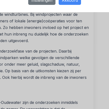
Instellingen
Akkoord
ver hoe omwonenden betrokken worden bij het
de windturbines. Bij windprojecten waar de
oners of lokale (energie)coöperaties voor ten
n. Zo hebben inwoners invloed op het project en
met hun inbreng nu duidelijk hoe de onderzoeken
rden uitgevoerd.
nderzoekfase van de projecten. Daarbij
windparken welke gevolgen de verschillende
or onder meer geluid, slagschaduw, natuur,
e. Op basis van de uitkomsten kiezen zij per
t. Ook hierbij wordt de inbreng van de inwoners
t-Oudewater zijn de onderzoeken inmiddels