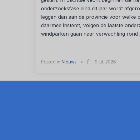
gestart. In Stichtse Vecht beginnen die n
onderzoeksfase eind dit jaar wordt afgero
leggen dan aan de provincie voor welke op
daarmee instemt, volgen de laatste onder
windparken gaan naar verwachting rond 20
Posted in
Nieuws
•
9 jul. 2026