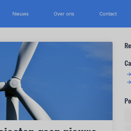
Nieuws
Over ons
Contact
Re
Ca
Po