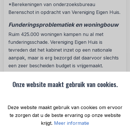
*Berekeningen van onderzoeksbureau
Berenschot in opdracht van Vereniging Eigen Huis.
Funderingsproblematiek en woningbouw
Ruim 425.000 woningen kampen nu al met
funderingsschade. Vereniging Eigen Huis is
tevreden dat het kabinet inzet op een nationale
aanpak, maar is erg bezorgd dat daarvoor slechts
een zeer bescheiden budget is vrijgemaakt.
Het kabinet wil jaarlijks 100.000 nieuwe woningen
Onze website maakt gebruik van cookies.
realiseren. Vereniging Eigen Huis vraagt minister
Keijzer om ook prioriteit te geven aan de bouw van
sociale koopwoningen die betaalbaar zijn voor
Deze website maakt gebruik van cookies om ervoor
mensen met inkomens van 1 en 2 keer modaal, en
te zorgen dat u de beste ervaring op onze website
aan het stimuleren van de verkoop van
krijgt.
Meer informatie
huurwoningen door corporaties. Met de