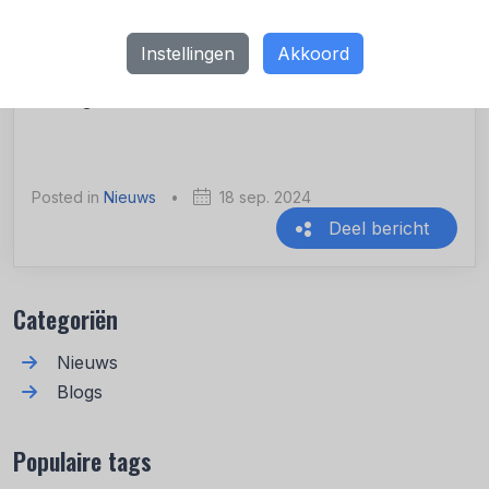
opbrengsten kunnen weer nieuwe sociale
huurwoningen worden gebouwd. Op veel locaties
Instellingen
Akkoord
kan de bouw van flexwoningen de druk voor
woningzoekenden verlichten.
Posted in
Nieuws
•
18 sep. 2024
Deel bericht
Recente berichten
Categoriën
Nieuws
Blogs
Populaire tags