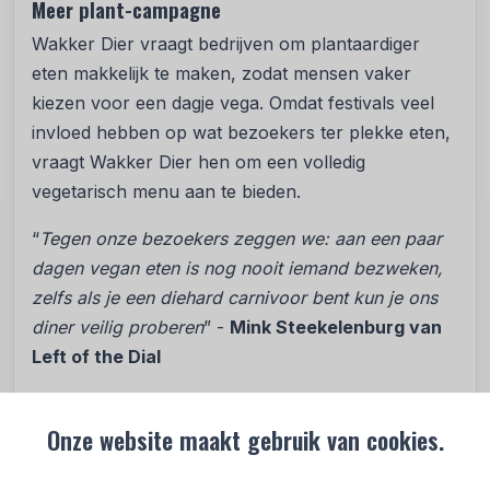
Meer plant-campagne
Wakker Dier vraagt bedrijven om plantaardiger
eten makkelijk te maken, zodat mensen vaker
kiezen voor een dagje vega. Omdat festivals veel
invloed hebben op wat bezoekers ter plekke eten,
vraagt Wakker Dier hen om een volledig
vegetarisch menu aan te bieden.
“
Tegen onze bezoekers zeggen we: aan een paar
dagen vegan eten is nog nooit iemand bezweken,
zelfs als je een diehard carnivoor bent kun je ons
diner veilig proberen
” -
Mink Steekelenburg van
Left of the Dial
“
De ervaring leert dat je als festival op voorhand
Onze website maakt gebruik van cookies.
meer beren op de weg ziet dan er in realiteit zijn.
Je moet het ‘gewoon doen’ en ervoor zorgen dat je