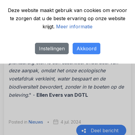
gezonde en voedzame maaltijden verzorgt. Dan
zijn er nauwelijks mensen die hierover struikelen
.” -
Deze website maakt gebruik van cookies om ervoor
Margriet Colenbrander van MOMO
te zorgen dat u de beste ervaring op onze website
krijgt.
Meer informatie
"
Als festivalorganisatie is het onze
verantwoordelijkheid om bezoekers te inspireren
en bewust te maken van hun bijdrage aan
Instellingen
Akkoord
duurzaamheid. Het aanbieden van lekker 100%
plantaardig eten is een essentieel onderdeel van
deze aanpak, omdat het onze ecologische
voetafdruk verkleint, water bespaart en de
biodiversiteit bevordert, zonder in te boeten op de
beleving
." -
Ellen Evers van DGTL
Posted in
Nieuws
•
4 jul. 2024
Deel bericht