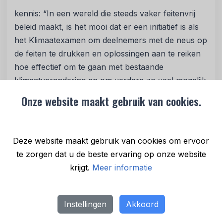
kennis: “In een wereld die steeds vaker feitenvrij
beleid maakt, is het mooi dat er een initiatief is als
het Klimaatexamen om deelnemers met de neus op
de feiten te drukken en oplossingen aan te reiken
hoe effectief om te gaan met bestaande
klimaatverandering en om verdere zo veel mogelijk
te beperken."
Onze website maakt gebruik van cookies.
Klimaatexamencommissie
Om die kennis te bewaken en de kwaliteit van het
Deze website maakt gebruik van cookies om ervoor
examen nog beter te borgen, heeft het
te zorgen dat u de beste ervaring op onze website
Klimaatexamen dit jaar een examencommissie. Een
krijgt.
Meer informatie
groep van negen wetenschappers en experts van
o.a. het KNMI, Radboud Universiteit Nijmegen, TU
Eindhoven, Milieu Centraal en Wageningen
Instellingen
Akkoord
University & Research, heeft het examen kritisch