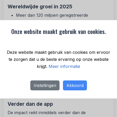
Wereldwijde groei in 2025
Meer dan 120 miljoen geregistreerde
gebruikers wereldwijd
Meer dan 200.000 actieve partners in 20
Onze website maakt gebruik van cookies.
landen
Uitbreiding naar Nieuw-Zeeland
Aanwezigheid in alle 50 Amerikaanse staten,
Deze website maakt gebruik van cookies om ervoor
met lanceringen in 26 nieuwe steden
te zorgen dat u de beste ervaring op onze website
Meer dan 13,9 miljoen geredde maaltijden in de
krijgt.
Meer informatie
Verenigde Staten alleen al in 2025
Uitbreiding van Too Good To Go Pakketten
Instellingen
Akkoord
naar Polen, waarmee de oplossing
beschikbaar is in 10 landen
Verder dan de app
De impact reikt inmiddels verder dan de