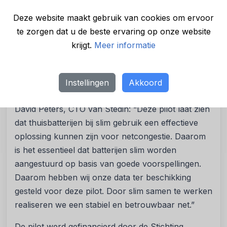
een stopcontact en is daarmee toegankelijk voor
elk huishouden. “Met de Flexbox maken we het
Deze website maakt gebruik van cookies om ervoor
voor iedereen gemakkelijk om energie slim te
te zorgen dat u de beste ervaring op onze website
benutten en zo bij te dragen aan een slimmer
krijgt.
Meer informatie
stroomnet,” aldus Fabien Berger, CEO van Fractal
Energy.
Instellingen
Akkoord
De juiste spelregels voor thuisbatterijen
David Peters, CTO van Stedin: “Deze pilot laat zien
dat thuisbatterijen bij slim gebruik een effectieve
oplossing kunnen zijn voor netcongestie. Daarom
is het essentieel dat batterijen slim worden
aangestuurd op basis van goede voorspellingen.
Daarom hebben wij onze data ter beschikking
gesteld voor deze pilot. Door slim samen te werken
realiseren we een stabiel en betrouwbaar net.”
De pilot werd gefinancierd door de Stichting