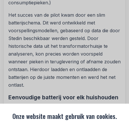
consumptiepieken.)
Het succes van de pilot kwam door een slim
batterijschema. Dit werd ontwikkeld met
voorspellingsmodellen, gebaseerd op data die door
Stedin beschikbaar werden gesteld. Door
historische data uit het transformatorhuisje te
analyseren, kon precies worden voorspeld
wanneer pieken in teruglevering of afname zouden
ontstaan. Hierdoor laadden en ontlaadden de
batterijen op de juiste momenten en werd het net
ontlast.
Eenvoudige batterij voor elk huishouden
In de pilot werd de Flexbox-thuisbatterij van
Onze website maakt gebruik van cookies.
Fractal Energy gebruikt. Met een vermogen van
800 watt kan deze batterij aangesloten worden op