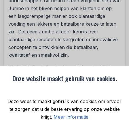
boodschappen. Dit besluit is een volgende stap van
Jumbo in het blijven helpen van klanten om op
een laagdrempelige manier ook plantaardige
voeding een lekkere en betaalbare keuze te laten
zijn. Dat deed Jumbo al door kennis over
plantaardige recepten te vergroten en innovatieve
concepten te ontwikkelen die betaalbaar,
kwalitatief en smaakvol zijn.
Uiteindelijk heeft Jumbo de ambitie om in 2030
60% van haar assortiment te laten bestaan uit
Onze website maakt gebruik van cookies.
plantaardige eiwitproducten en veertig procent uit
dierlijke eiwitproducten. Dat is in lijn met het advies
van de Gezondheidsraad. Zo wil Jumbo bijdragen
Deze website maakt gebruik van cookies om ervoor
aan het verminderen van impact van
te zorgen dat u de beste ervaring op onze website
voedselconsumptie op mens, dier en natuur. “Maar
krijgt.
Meer informatie
bijdragen aan de transitie doen we niet alleen.