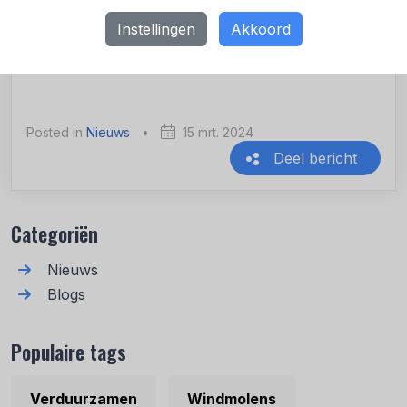
Daarom blijven wij ons ook inzetten voor verdere
verduurzaming van de vleesketen samen met onze
Instellingen
Akkoord
ketenpartners,” besluit Van Veen tot slot."
Posted in
Nieuws
•
15 mrt. 2024
Deel bericht
Recente berichten
Categoriën
Nieuws
Blogs
Populaire tags
Verduurzamen
Windmolens