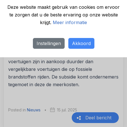
Er zijn in Nederland 250 touringcarbedrijven, met
Deze website maakt gebruik van cookies om ervoor
samen 3.500 touringcars. Het overgrote deel rijdt
te zorgen dat u de beste ervaring op onze website
op fossiele brandstoffen zoals diesel. Een enkele
krijgt.
Meer informatie
bus is al emissieloos en stoot dus geen CO
uit. De
2
overstap op elektrische personenauto’s en
bedrijfsbusjes is in Nederland al wel in volle gang.
Instellingen
Akkoord
De STour heeft als doel om ook de overstap naar
elektrische touringcars te versnellen. Elektrische
voertuigen zijn in aankoop duurder dan
vergelijkbare voertuigen die op fossiele
brandstoffen rijden. De subsidie komt ondernemers
tegemoet in deze de meerkosten.
Posted in
Nieuws
•
15 jul. 2025
Deel bericht
Recente berichten