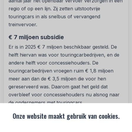
aantal jaar het openbaar vervoer verzorgen in een
regio of op een lijn. Zij zetten uitstootvrije
touringcars in als snelbus of vervangend
treinvervoer.
€ 7 miljoen subsidie
Er is in 2025 € 7 miljoen beschikbaar gesteld. De
helft hiervan was voor touringcarbedrijven, en de
andere helft voor concessiehouders. De
touringcarbedrijven vroegen ruim € 1,8 miljoen
meer aan dan de € 3,5 miljoen die voor hen
gereserveerd was. Daarom gaat het geld dat
overbleef voor concessiehouders nu alsnog naar
de ondernemers met touringcars.
Onze website maakt gebruik van cookies.
Overstappen op touringcars zonder
uitstoot