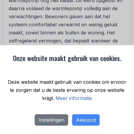
warmtepomp nog niet ideaal. Dit werd opgelost en
daarna voldeed de warmtepomp volledig aan de
verwachtingen. Bewoners gaven aan dat het
systeem comfortabel verwarmt en weinig geluid
maakt, zowel binnen als buiten de woning. Het
zelfregelend vermogen, dat bepaalt wanneer de
pomp gestart of juist afgeschakeld kan worden,
Onze website maakt gebruik van cookies.
werd als prettig ervaren. Evenals het beperkte
elektrisch vermogen dat de pomp verbruikt.
Er is tijdens de test een aantal verbeterpunten
Deze website maakt gebruik van cookies om ervoor
vastgesteld, die inmiddels tot aanpassing van de
te zorgen dat u de beste ervaring op onze website
installatie hebben geleid. Zo zijn twee
krijgt.
Meer informatie
instelknoppen die alleen de installateur hoeft te
gebruiken afgeschermd en zijn bepaalde icoontjes
op het display beter zichtbaar gemaakt. Verder
Instellingen
Akkoord
werd duidelijk dat de warmtepomp heel eenvoudig