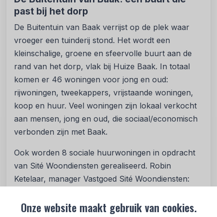
past bij het dorp
De Buitentuin van Baak verrijst op de plek waar
vroeger een tuinderij stond. Het wordt een
kleinschalige, groene en sfeervolle buurt aan de
rand van het dorp, vlak bij Huize Baak. In totaal
komen er 46 woningen voor jong en oud:
rijwoningen, tweekappers, vrijstaande woningen,
koop en huur. Veel woningen zijn lokaal verkocht
aan mensen, jong en oud, die sociaal/economisch
verbonden zijn met Baak.
Ook worden 8 sociale huurwoningen in opdracht
van Sité Woondiensten gerealiseerd. Robin
Ketelaar, manager Vastgoed Sité Woondiensten:
“Met dit nieuwbouwproject creëren we een
Onze website maakt gebruik van cookies.
woningvoorraad in Baak die meebeweegt met de