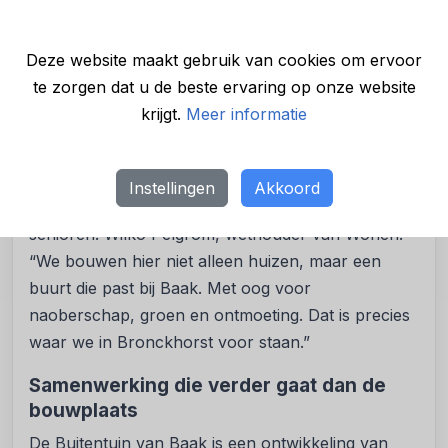
veranderende samenleving. De nieuwe
levensloopbestendige woningen maken het
mogelijk dat mensen langer in hun vertrouwde
Deze website maakt gebruik van cookies om ervoor
omgeving kunnen blijven wonen en dragen bij aan
te zorgen dat u de beste ervaring op onze website
doorstroming binnen het dorp.”
krijgt.
Meer informatie
De buurt sluit aan bij de woonvisie van de
gemeente Bronckhorst, waarin veel aandacht is
Instellingen
Akkoord
voor starters, doorstromers, jonge gezinnen en
senioren. Wilko Pelgrom, wethouder van Wonen:
“We bouwen hier niet alleen huizen, maar een
buurt die past bij Baak. Met oog voor
naoberschap, groen en ontmoeting. Dat is precies
waar we in Bronckhorst voor staan.”
Samenwerking die verder gaat dan de
bouwplaats
De Buitentuin van Baak is een ontwikkeling van