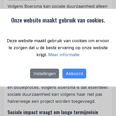
Volgens Boersma kan sociale duurzaamheid alleen
slagen wanneer verschillende partijen langdurig
Onze website maakt gebruik van cookies.
samenwerken. Zij pleit voor brede coalities van
gemeenten, woningcorporaties, ontwikkelaars,
zorgorganisaties, ingenieurs en leveranciers die
Deze website maakt gebruik van cookies om ervoor
gezamenlijk verantwoordelijkheid nemen voor een
te zorgen dat u de beste ervaring op onze website
gebied.
krijgt.
Meer informatie
Ook Dura Vermeer Bouw en Vastgoed wil
nadrukkelijk vroegtijdig betrokken zijn bij
gebiedsontwikkelingen, zodat sociale vraagstukken
Instellingen
Akkoord
vanaf het begin onderdeel zijn van het ontwerp-
en bouwproces. Volgens Boersma is dat essentieel:
sociale duurzaamheid kan volgens haar niet pas
halverwege een project worden toegevoegd.
Sociale impact vraagt om lange termijnvisie