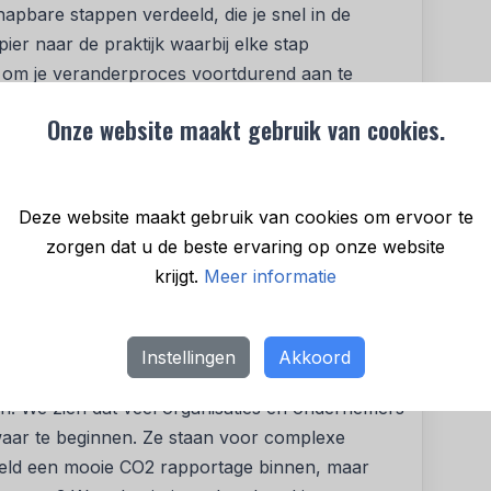
apbare stappen verdeeld, die je snel in de
pier naar de praktijk waarbij elke stap
elt om je veranderproces voortdurend aan te
erimenten leiden tot snelle successen, wat
Onze website maakt gebruik van cookies.
ft in het veranderproces. Zo komen organisaties
Deze website maakt gebruik van cookies om ervoor te
 op het bevorderen van progressief organiseren:
zorgen dat u de beste ervaring op onze website
en toekomstvaste organisaties. Vanaf nu gaat
krijgt.
Meer informatie
ie ook inzetten om organisaties te helpen met
Instellingen
Akkoord
n dat we anders met de wereld om moeten gaan
ren. We zien dat veel organisaties en ondernemers
 waar te beginnen. Ze staan voor complexe
eeld een mooie CO2 rapportage binnen, maar