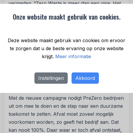
vermeden. “Zero Waste is meer dan een visie. Het
is een beweging,” zegt Danny Pieters, CCO van
Onze website maakt gebruik van cookies.
PreZero Nederland. “We willen bedrijven niet
alleen inspireren, maar hen ook concreet
ondersteunen. Of het nu gaat om het slimmer
Deze website maakt gebruik van cookies om ervoor
inzamelen en verwerken van afvalstromen,
te zorgen dat u de beste ervaring op onze website
verminderen van restafval of het meedenken over
krijgt.
Meer informatie
hoe je medewerkers betrekt bij de weg naar Zero
Waste, wij staan naast onze klanten. Samen maken
we Zero Waste werkelijkheid.”
Instellingen
Akkoord
Actie!
Met de nieuwe campagne nodigt PreZero bedrijven
uit om mee te doen en de stap naar een duurzame
toekomst te zetten. Afval moet zoveel mogelijk
voorkomen worden, zo geeft het bedrijf aan. Dat
kan nooit 100%. Daar waar er toch afval ontstaat,