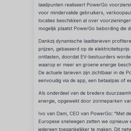
laadpunten realiseert PowerGo voorzienin
voor mindervalide gebruikers, verkoopa
locaties beschikken al over voorzieningen
mogelijk plaatst PowerGo bebording die d
Dankzij dynamische laadtarieven profiter
prijzen, gebaseerd op de elektriciteitsprijs 
ontlasten, doordat EV-bestuurders word
waarop er meer en groene energie beschik
De actuele tarieven zijn zichtbaar in de
eenvoudig via de app, een betaalpas of 
Als onderdeel van de bredere duurzaamh
energie, opgewekt door zonneparken van
Ivo van Dam, CEO van PowerGo: “Met de 
Europese snelwegen zetten we opnieuw ee
iedereen toegankelijker te maken. Dit net