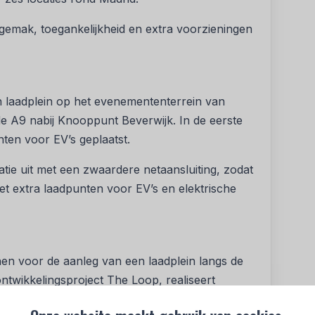
gemak, toegankelijkheid en extra voorzieningen
 laadplein op het evenemententerrein van
 de A9 nabij Knooppunt Beverwijk. In de eerste
nten voor EV’s geplaatst.
ie uit met een zwaardere netaansluiting, zodat
et extra laadpunten voor EV’s en elektrische
n voor de aanleg van een laadplein langs de
ntwikkelingsproject The Loop, realiseert
 tot 400 kW. De locatie ligt tussen de N43 en