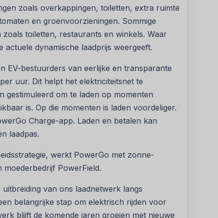
gen zoals overkappingen, toiletten, extra ruimte
utomaten en groenvoorzieningen. Sommige
 zoals toiletten, restaurants en winkels. Waar
e actuele dynamische laadprijs weergeeft.
en EV-bestuurders van eerlijke en transparante
per uur. Dit helpt het elektriciteitsnet te
en gestimuleerd om te laden op momenten
baar is. Op die momenten is laden voordeliger.
 PowerGo Charge-app. Laden en betalen kan
een laadpas.
eidsstrategie, werkt PowerGo met zonne-
 moederbedrijf PowerField.
uitbreiding van ons laadnetwerk langs
n belangrijke stap om elektrisch rijden voor
werk blijft de komende jaren groeien met nieuwe