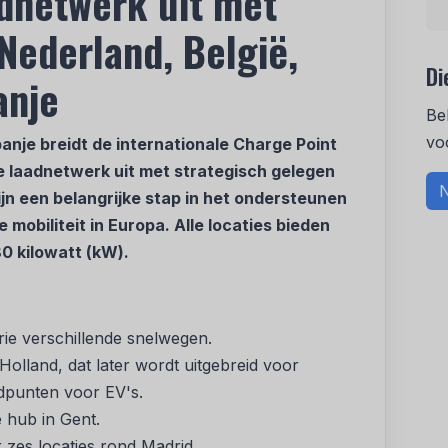
dnetwerk uit met
Nederland, België,
Di
anje
Be
vo
anje breidt de internationale Charge Point
e laadnetwerk uit met strategisch gelegen
N
jn een belangrijke stap in het ondersteunen
mobiliteit in Europa. Alle locaties bieden
0 kilowatt (kW).
rie verschillende snelwegen.
olland, dat later wordt uitgebreid voor
adpunten voor EV's.
e hub in Gent.
 zes locaties rond Madrid.