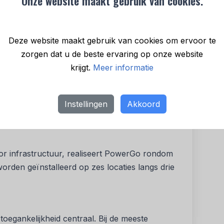
Onze website maakt gebruik van cookies.
g gewonnen van de Deense Directoraat Wegen
Deze website maakt gebruik van cookies om ervoor te
 10 laadpunten verspreid over drie snelweglocaties.
zorgen dat u de beste ervaring op onze website
ten tot 480 kW.
krijgt.
Meer informatie
ende snelwegen in Denemarken: nabij Torkilstrup
rden van Denemarken nabij Aalborg (E45), en bij
Instellingen
Akkoord
 bij de grens met Duitsland (E45).
or infrastructuur, realiseert PowerGo rondom
rden geïnstalleerd op zes locaties langs drie
toegankelijkheid centraal. Bij de meeste