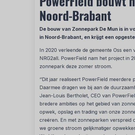
PowerField bouwt n
Noord-Brabant
De bouw van Zonnepark De Mun is in vol
in Noord-Brabant, en krijgt een opges
In 2020 verleende de gemeente Oss een
NRG2all. PowerField nam het project in 2
zonnepark deze zomer stroom.
‘’Dit jaar realiseert PowerField meerder
Daarmee dragen we bij aan de duurzaamhe
Jean-Louis Bertholet, CEO van PowerField
bredere ambities op het gebied van zonn
opwek, opslag en trading van onze zonne
creëren. En met zonneparken verspreid o
we groene stroom gelijkmatiger opwekken