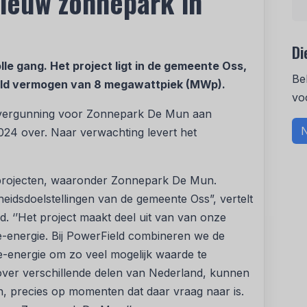
ieuw zonnepark in
Di
le gang. Het project ligt in de gemeente Oss,
Be
teld vermogen van 8 megawattpiek (MWp).
vo
 vergunning voor Zonnepark De Mun aan
N
024 over. Naar verwachting levert het
e projecten, waaronder Zonnepark De Mun.
idsdoelstellingen van de gemeente Oss”, vertelt
. ‘’Het project maakt deel uit van van onze
e-energie. Bij PowerField combineren we de
-energie om zo veel mogelijk waarde te
ver verschillende delen van Nederland, kunnen
, precies op momenten dat daar vraag naar is.