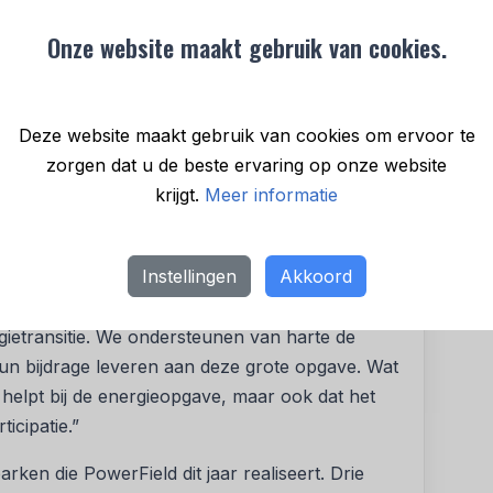
g van Zonnepark De Mun.’’
Onze website maakt gebruik van cookies.
en bedrijventerrein en tussen twee
. De landschappelijke inpassing is opgesteld in
beheer Oss. Vanwege de aanwezigheid van
Deze website maakt gebruik van cookies om ervoor te
 in twee delen. Tussen de zonnepanelen wordt
zorgen dat u de beste ervaring op onze website
wat positief bijdraagt aan de biodiversiteit.
krijgt.
Meer informatie
n bomen en struiken geplant. Dit zorgt voor
tbaarheid van het zonnepark vanuit de
Instellingen
Akkoord
itie van de gemeente Oss: “Gemeente Oss werkt
ietransitie. We ondersteunen van harte de
hun bijdrage leveren aan deze grote opgave. Wat
ks helpt bij de energieopgave, maar ook dat het
ticipatie.”
en die PowerField dit jaar realiseert. Drie