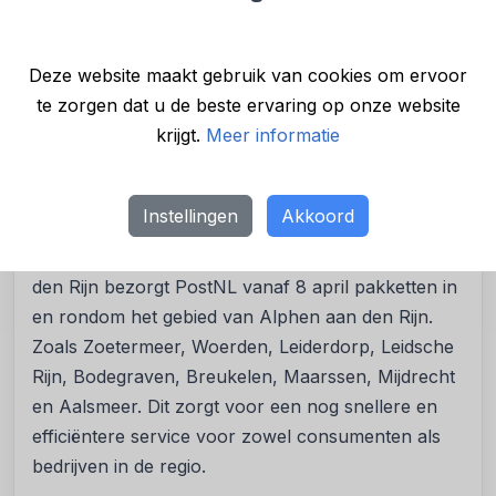
pakkettensorteercentrum in Drenthe, in
Hoogeveen. Ook in België werd een tweede
Deze website maakt gebruik van cookies om ervoor
pakkettensorteercentrum in Evergem geopend.
te zorgen dat u de beste ervaring op onze website
Hoogeveen en Alphen aan den Rijn zijn de
krijgt.
Meer informatie
sorteercentra met op dit moment de grootste
sorteercapaciteit in Nederland.
Instellingen
Akkoord
Bezorggebied
Vanuit het pakkettensorteercentrum in Alphen aan
den Rijn bezorgt PostNL vanaf 8 april pakketten in
en rondom het gebied van Alphen aan den Rijn.
Zoals Zoetermeer, Woerden, Leiderdorp, Leidsche
Rijn, Bodegraven, Breukelen, Maarssen, Mijdrecht
en Aalsmeer. Dit zorgt voor een nog snellere en
efficiëntere service voor zowel consumenten als
bedrijven in de regio.