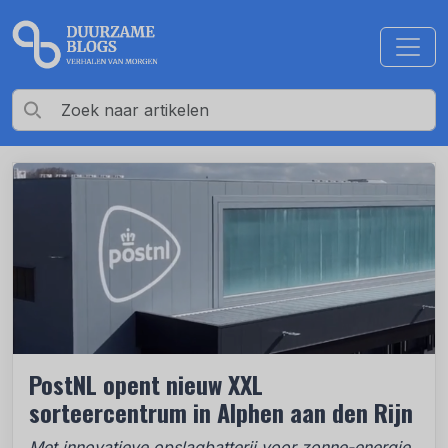
PostNL opent nieuw XXL
sorteercentrum in Alphen aan den Rijn
Met innovatieve opslagbatterij voor zonne-energie