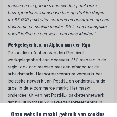
mensen en in goede samenwerking met onze
bezorgpartners kunnen we hier op drukke dagen
tot 63.000 pakketten sorteren en bezorgen, op een
duurzame en sociale manier. Dit is een belangrijke
ontwikkeling en een wens van onze klanten.
”
Werkgelegenheid in Alphen aan den Rijn
De locatie in Alphen aan den Rijn biedt
werkgelegenheid aan ongeveer 350 mensen in de
regio, ook aan mensen met een afstand tot de
arbeidsmarkt. Het sorteercentrum versterkt het
logistieke netwerk van PostNL en ondersteunt de
groei in de e-commerce markt. Het maakt
onderdeel uit van het PostNL- pakkettennetwerk
dat nu uit in totaal 28 pakkettensorteercentra in
Nederland en acht locaties in België bestaat. In
Onze website maakt gebruik van cookies.
2023 opende PostNL het 27e