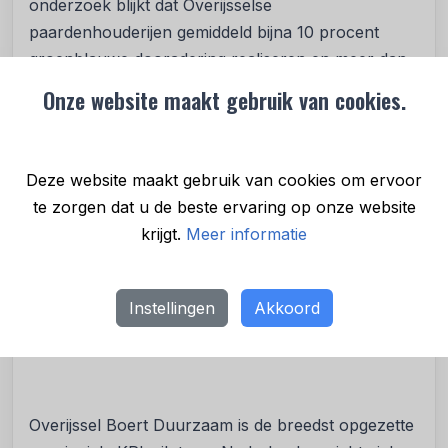
onderzoek blijkt dat Overijsselse
paardenhouderijen gemiddeld bijna 10 procent
groenblauwe dooradering realiseren en meer dan
tien landschapselementen per locatie beheren. Die
Onze website maakt gebruik van cookies.
bijdrage wordt niet erkend omdat paardenhouders
vaak niet weten dat subsidieregelingen met ANLb-
of BBM-pakketten ook voor hen toegankelijk zijn.
Deze website maakt gebruik van cookies om ervoor
te zorgen dat u de beste ervaring op onze website
krijgt.
Meer informatie
Instellingen
Akkoord
Van pilot naar doorontwikkeling
Overijssel Boert Duurzaam is de breedst opgezette