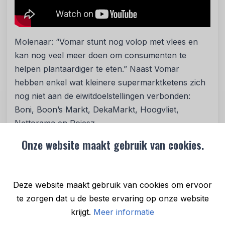
Molenaar: “Vomar stunt nog volop met vlees en
kan nog veel meer doen om consumenten te
helpen plantaardiger te eten.” Naast Vomar
hebben enkel wat kleinere supermarktketens zich
nog niet aan de eiwitdoelstellingen verbonden:
Boni, Boon’s Markt, DekaMarkt, Hoogvliet,
Nettorama en Poiesz.
Onze website maakt gebruik van cookies.
Dier, mens en milieu
Minder dieren eten is niet alleen goed nieuws voor
de dieren zelf, maar ook voor onze gezondheid.
Deze website maakt gebruik van cookies om ervoor
De Gezondheidsraad concludeert
dat een
te zorgen dat u de beste ervaring op onze website
voedingspatroon met 60 procent plantaardige
krijgt.
Meer informatie
eiwitten beter is voor de gezondheid van de meeste