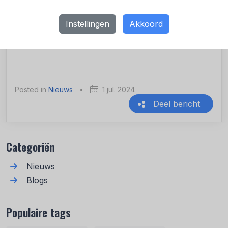
Nederlanders. En daarnaast kan zorgen voor een
25 procent lagere milieu-impact van onze voeding.
Instellingen
Akkoord
De Gezondheidsraad wijst onder andere naar
supermarkten om consumenten hierbij te helpen.
Posted in
Nieuws
•
1 jul. 2024
Deel bericht
Recente berichten
Categoriën
Nieuws
Blogs
Populaire tags