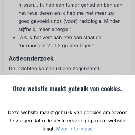
missen… Ik heb een tumor gehad en ben aan
het revalideren en ik heb me niet meer zo
goed gevoeld sinds (voor) radiologie. Minder
stijfheid, meer energie.”
“Als ik het vest aan heb dan staat de
thermostaat 2 of 3 graden lager.”
Actieonderzoek
De inzichten komen uit een zogenaamd
‘actieonderzoek’: een flexibele onderzoeksmethode
waarin onderzoekers samen met praktijkexperts
Onze website maakt gebruik van cookies.
een complexe vraag proberen te beantwoorden.
Robert Thijssen van Sigra’s innovatielab wilde al
langer een proef met verwarmde kleding doen,
Deze website maakt gebruik van cookies om ervoor
maar financiering bleef uit. Toen GasTerug eind
te zorgen dat u de beste ervaring op onze website
vorig jaar aansloot, kon het project alsnog van
krijgt.
Meer informatie
start. Samen met Prof. Dr. Hein Daanen van de VU