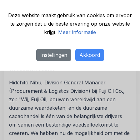
tussen cacaogerelateerde bedrijven op niet-
competitieve gebieden. Wij streven ernaar de
Deze website maakt gebruik van cookies om ervoor
chocolade-industrie in Japan en Azië te blijven
te zorgen dat u de beste ervaring op onze website
leiden met onze duurzaamheidsinspanningen."
krijgt.
Meer informatie
De samenwerking heeft als doel het biochar-
project te implementeren tijdens het oogstseizoen
Instellingen
Akkoord
van 2024/25 en de impact op de bodemgezondheid
en koolstofreductie
Hidehito Nibu, Division General Manager
(Procurement & Logistics Division) bij Fuji Oil Co.,
zei: "Wij, Fuji Oil, bouwen wereldwijd aan een
duurzame waardeketen, en de duurzame
cacaohandel is één van de belangrijkste drijvers
om samen een bestendige voedseltoekomst te
creëren. We hebben nu de mogelijkheid om met de