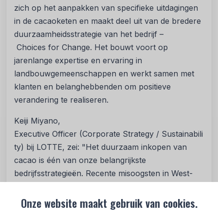
zich op het aanpakken van specifieke uitdagingen
in de cacaoketen en maakt deel uit van de bredere
duurzaamheidsstrategie van het bedrijf –
Choices for Change. Het bouwt voort op
jarenlange expertise en ervaring in
landbouwgemeenschappen en werkt samen met
klanten en belanghebbenden om positieve
verandering te realiseren.
K
eiji Miyano,
Executive Officer (Corporate Strategy / Sustainabili
ty) bij LOTTE, zei: "Het duurzaam inkopen van
cacao is één van onze belangrijkste
bedrijfsstrategieën. Recente misoogsten in West-
Afrika benadrukken het belang hiervan. Wij zijn
ervan overtuigd dat dit initiatief een grote impact op
Onze website maakt gebruik van cookies.
het milieu kan hebben dankzij de samenwerking