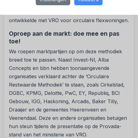
maar ook haalbaarder. De methodiek bouwt voort
op de succesvolle aanpak die Invest-NL eerder
ontwikkelde met VRO voor circulaire flexwoningen.
Oproep aan de markt: doe mee en pas
toe!
We roepen marktpartijen op om deze methodiek
breed toe te passen. Naast Invest-Nl, Alba
Concepts en bbn hebben toonaangevende
organisaties verklaard achter de ‘Circulaire
Restwaarde Methodiek’ te staan, zoals Cirkelstad,
DGBC, KPMG, Deloitte, PwC, EY, Republiq, BCI
Gebouw, IGG, Haskoning, Arcadis, Baker Tilly,
Draaijer en de gemeentes Heerenveen en
Veenendaal. Deze en andere organisaties betuigen
hun steun tijdens de presentatie op de Provada-
stand van het ministerie van VRO.