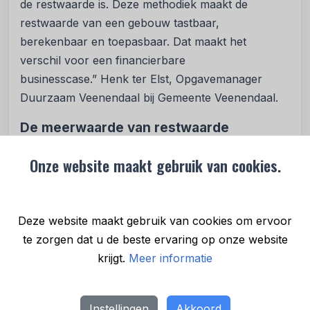
de restwaarde is. Deze methodiek maakt de
restwaarde van een gebouw tastbaar,
berekenbaar en toepasbaar. Dat maakt het
verschil voor een financierbare
businesscase.” Henk ter Elst, Opgavemanager
Duurzaam Veenendaal bij Gemeente Veenendaal.
De meerwaarde van restwaarde
Door de restwaarde al bij aanvang inzichtelijk te
Onze website maakt gebruik van cookies.
maken, kan deze worden meegenomen in zowel
de investeringscasus als de financiering. Een
belangrijke stap daarin is de rol van een
Deze website maakt gebruik van cookies om ervoor
kostenspecialist die deze restwaarde objectief en
te zorgen dat u de beste ervaring op onze website
verifieerbaar vaststelt, zodat accountants deze in
krijgt.
Meer informatie
de jaarrekening kunnen verwerken. Dit leidt tot
zowel lagere kapitaallasten als financieringslasten
en maakt circulair bouwen niet alleen duurzamer,
Instellingen
Akkoord