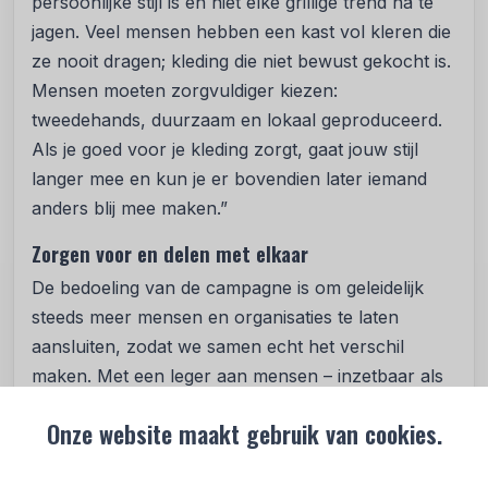
persoonlijke stijl is en niet elke grillige trend na te
jagen. Veel mensen hebben een kast vol kleren die
ze nooit dragen; kleding die niet bewust gekocht is.
Mensen moeten zorgvuldiger kiezen:
tweedehands, duurzaam en lokaal geproduceerd.
Als je goed voor je kleding zorgt, gaat jouw stijl
langer mee en kun je er bovendien later iemand
anders blij mee maken.”
Zorgen voor en delen met elkaar
De bedoeling van de campagne is om geleidelijk
steeds meer mensen en organisaties te laten
aansluiten, zodat we samen echt het verschil
maken. Met een leger aan mensen – inzetbaar als
vrijwilliger, medewerker, ervaringsdeskundige,
Onze website maakt gebruik van cookies.
collectant, donateur, enzovoort – gaan we de
uitdaging aan. “Zorgen voor en delen met elkaar