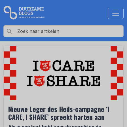
Nieuwe Leger des Heils-campagne ‘I
CARE, I SHARE’ spreekt harten aan
Als je een hart hebt voor de wereld en de