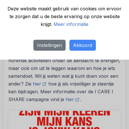
dient een hoger doel. Dat willen we graag onder de
Deze website maakt gebruik van cookies om ervoor
aandacht brengen in de hoop en de verwachting
te zorgen dat u de beste ervaring op onze website
dat het mensen inspireert en activeert,” aldus
krijgt.
Meer informatie
Harm van Teijlingen.
Het is de bedoeling dat de campagne als paraplu
gaat fungeren om de brede zorg voor mens en
Instellingen
Akkoord
milieu van het Leger des Heils en de daarbij
horende activiteiten onder de aandacht te brengen,
maar ook om uit te leggen waarom en hoe je iets
samendoet. Wil jij weten wat jij kunt doen voor een
ander? Zie
hier
hoe jij als vrijwilliger je steentje
kan bijdragen. Meer informatie over de I CARE I
SHARE campagne vind je
hier
.