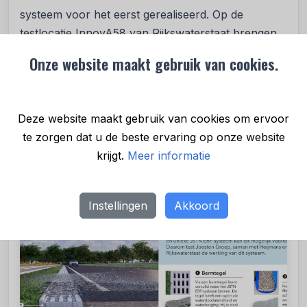
systeem voor het eerst gerealiseerd. Op de
testlocatie InnovA58 van Rijkswaterstaat brengen
de partijen theorie en praktijk samen. In het najaar
Onze website maakt gebruik van cookies.
van 2026 worden de onderzoeksresultaten
gedeeld. Begin 2027 presenteert Joosten Groep de
innovatie op Infra-Tech, de toonaangevende
Deze website maakt gebruik van cookies om ervoor
vakbeurs voor de infrasector.
te zorgen dat u de beste ervaring op onze website
krijgt.
Meer informatie
Instellingen
Akkoord