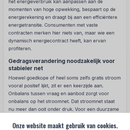
het energieverbruik kan aanpassen aan de
momenten van hoge opwekking, bespaart op de
energierekening en draagt bij aan een efficiëntere
energietransitie. Consumenten met vaste
contracten merken hier niets van, maar wie een
dynamisch energiecontract heeft, kan ervan
profiteren.
Gedragsverandering noodzakelijk voor
stabieler net
Hoewel goedkope of heel soms zelfs gratis stroom
vooral positief lijkt, zit er een keerzijde aan.
Onbalans tussen vraag en aanbod zorgt voor
onbalans op het stroomnet. Dat stroomnet staat
nu meer dan ooit onder druk. Voor een duurzame
toekomst is het belangrijk dat de balans verbetert.
Onze website maakt gebruik van cookies.
Dat zal zich vervolgens ook vertalen in minder