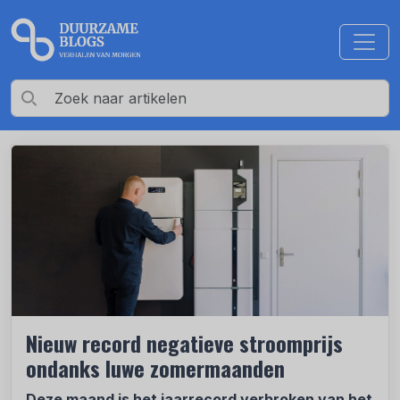
Nieuw record negatieve stroomprijs
ondanks luwe zomermaanden
Deze maand is het jaarrecord verbroken van het