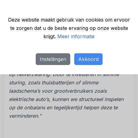
uren waarin de stroomprijs negatief is, zoals te
zien was in juli en augustus dit jaar.
Deze website maakt gebruik van cookies om ervoor
Wesley de Kruijff, CEO van Hegg Energy, legt uit:
te zorgen dat u de beste ervaring op onze website
“Het jaarrecord is een duidelijk signaal dat ons
krijgt.
Meer informatie
energiesysteem onder druk staat. De
opwekcapaciteit groeit, maar ons gedrag moet
mee veranderen. Dat is noodzakelijk om het net
Instellingen
Akkoord
stabieler te maken, we kunnen niet alleen inzetten
op netverzwaring. Door te investeren in slimme
sturing, zoals thuisbatterijen of slimme
laadschema’s voor grootverbruikers zoals
elektrische auto’s, kunnen we structureel inspelen
op de onbalans en tegelijkertijd helpen deze te
verminderen.”