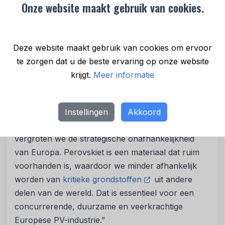
die zonnestroom produceren kunnen in alle
Onze website maakt gebruik van cookies.
denkbare variaties van formaat, vorm en elektrisch
vermogen geproduceerd worden.
Deze website maakt gebruik van cookies om ervoor
Perovskiet is een veelbelovend dunnefilm-
te zorgen dat u de beste ervaring op onze website
materiaal voor zonne-energie. Het biedt voordelen
krijgt.
Meer informatie
ten opzichte van het traditionele silicium: het is
goedkoper, efficiënter en de grondstoffen om het
te produceren zijn ruim beschikbaar.
Instellingen
Akkoord
Valckenborg vervolgt: “Met deze technologie
vergroten we de strategische onafhankelijkheid
van Europa. Perovskiet is een materiaal dat ruim
voorhanden is, waardoor we minder afhankelijk
worden van
kritieke grondstoffen
uit andere
delen van de wereld. Dat is essentieel voor een
concurrerende, duurzame en veerkrachtige
Europese PV-industrie.”