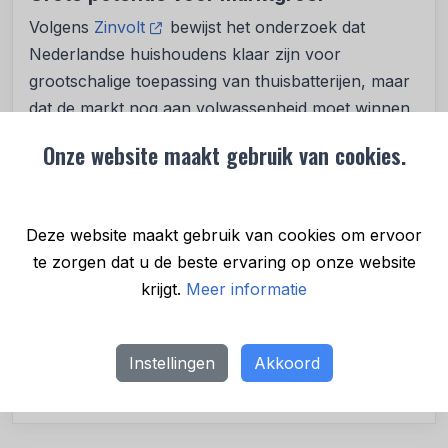
Volgens
Zinvolt
bewijst het onderzoek dat
Nederlandse huishoudens klaar zijn voor
grootschalige toepassing van thuisbatterijen, maar
dat de markt nog aan volwassenheid moet winnen.
Vos: “Consumenten hebben al geïnvesteerd in
Onze website maakt gebruik van cookies.
zonnepanelen en willen hun eigen energie beter
benutten. Dit onderzoek laat zien dat de wil er is,
maar dat de kennis over de mogelijkheden
Deze website maakt gebruik van cookies om ervoor
achterblijft. Het is onze taak als sector om die kloof
te zorgen dat u de beste ervaring op onze website
te dichten.”
krijgt.
Meer informatie
Posted in
Nieuws
•
4 nov. 2025
Instellingen
Akkoord
Deel bericht
Recente berichten