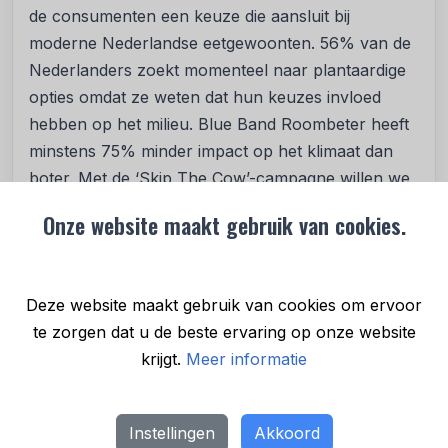
de consumenten een keuze die aansluit bij
moderne Nederlandse eetgewoonten. 56% van de
Nederlanders zoekt momenteel naar plantaardige
opties omdat ze weten dat hun keuzes invloed
hebben op het milieu. Blue Band Roombeter heeft
minstens 75% minder impact op het klimaat dan
boter. Met de ‘Skip The Cow’-campagne willen we
consumenten op een leuke en inspirerende manier
Onze website maakt gebruik van cookies.
laten weten dat er lekkere alternatieven zijn om uit
te kiezen. Daarnaast willen we onze nieuwe
papieren kuip onder de aandacht brengen.”
Deze website maakt gebruik van cookies om ervoor
De lancering van de
‘Skip de Cow’-campagne
te zorgen dat u de beste ervaring op onze website
sluit aan bij de veranderende behoeften van de
krijgt.
Meer informatie
Nederlandse consument en Blue Band biedt met
Roombeter meer keuze.
Instellingen
Akkoord