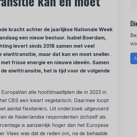
ransitie kan en moet
Di
nde kracht achter de jaarlijkse Nationale Week
Be
andaag een nieuw bestuur. Isabel Boerdam,
vo
hting levert sinds 2018 samen met veel
 eiwittransitie, maar dat kan en moet sneller.
N
 met frisse energie en nieuwe ideeën. Samen
e eiwittransitie, het is tijd voor de volgende
n EuropaVan alle hoofdmaaltijden die in 2023 in
het CBS een kwart vegetarisch. Daarmee loopt
t aantal flexitariërs. Uit onderzoek uitgevoerd
 van de Nederlandse respondenten zichzelf als
ercentage is aanzienlijk hoger dan het Europese
r Vlees was dat de reden om, na de behaalde