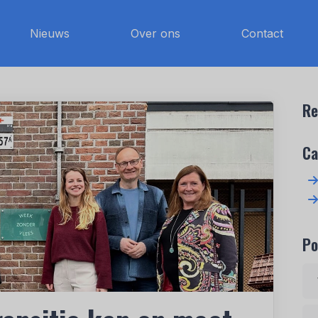
Nieuws
Over ons
Contact
Re
Ca
Po