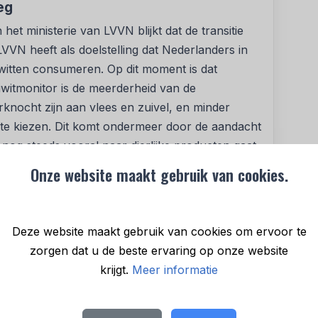
eg
het ministerie van LVVN blijkt dat de transitie
LVVN heeft als doelstelling dat Nederlanders in
eiwitten consumeren. Op dit moment is dat
iwitmonitor is de meerderheid van de
nocht zijn aan vlees en zuivel, en minder
n te kiezen. Dit komt ondermeer door de aandacht
nog steeds vooral naar dierlijke producten gaat.
Zuivel vervullen hier een belangrijke rol om
Onze website maakt gebruik van cookies.
en.
krachtige communicatie essentieel
Deze website maakt gebruik van cookies om ervoor te
n krachtige communicatie zijn essentieel om de
zorgen dat u de beste ervaring op onze website
e ingrediënten waarin Stichting Week Zonder Vlees
krijgt.
Meer informatie
En deze krachten gaan we de komende twee jaar
e bestuur gaan we een belangrijke bijdrage
ansitie. En uiteraard starten we aanstaande maart