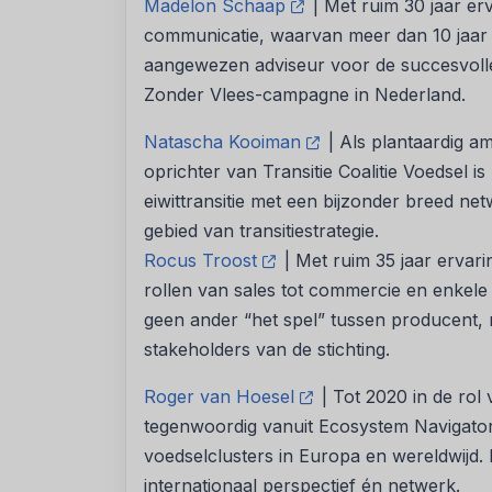
Madelon Schaap
| Met ruim 30 jaar er
communicatie, waarvan meer dan 10 jaar 
aangewezen adviseur voor de succesvolle
Zonder Vlees-campagne in Nederland.
Natascha Kooiman
| Als plantaardig a
oprichter van Transitie Coalitie Voedsel 
eiwittransitie met een bijzonder breed ne
gebied van transitiestrategie.
Rocus Troost
| Met ruim 35 jaar ervari
rollen van sales tot commercie en enkele 
geen ander “het spel” tussen producent, r
stakeholders van de stichting.
Roger van Hoesel
| Tot 2020 in de rol
tegenwoordig vanuit Ecosystem Navigators
voedselclusters in Europa en wereldwijd. H
internationaal perspectief én netwerk.