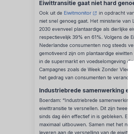
Eiwittransitie gaat niet hard geno
Ook uit de
Eiwitmonitor
in opdracht van 
niet snel genoeg gaat. Het ministerie van 
2030 evenveel plantaardige als dierlijke 
respectievelijk 39% en 61%. Volgens de E
Nederlandse consumenten nog steeds verk
gemotiveerd zijn om plantaardige eiwitte
in de supermarkt en voedselomgeving die 
Campagnes zoals de Week Zonder Vlees & 
het gedrag van consumenten te verander
Industriebrede samenwerking en 
Boerdam: “Industriebrede samenwerking e
eiwittransitie te versnellen. Dit zijn twe
sinds dag één effectief in is gebleken. 
maximaal uitbouwen. Samen met het nieuw
leveren aan de versnelling van de eiwittr