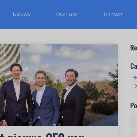
Nieuws
Over ons
Contact
Re
Ca
Po