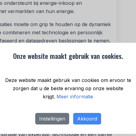
s ondersteunt bij energie-inkoop en
 het vermarkten van hun energie.
saties moeite om grip te houden op de dynamiek
e combineren met technologie en persoonlijk
faseerd en datagedreven beslissingen te nemen.
iekosten, juist in onzekere tijden.
Onze website maakt gebruik van cookies.
it tot een belangrijke speler in de zakelijke
Deze website maakt gebruik van cookies om ervoor te
d, België, Duitsland en Oostenrijk. Naast
zorgen dat u de beste ervaring op onze website
eeds meer op duurzame oplossingen, zoals
krijgt.
Meer informatie
5 realiseerde de organisatie een omzet van meer
heid.
ijn vertrouwen uit in zijn opvolger en
Instellingen
Akkoord
g vindt bij de organisatie. Volgens Van Lieshout
mbinatie van expertise, technologie en een sterke