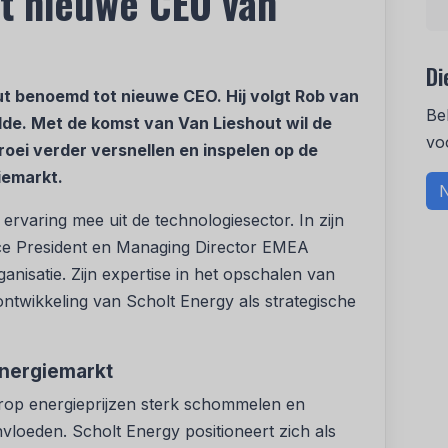
ut nieuwe CEO van
Di
ut benoemd tot nieuwe CEO. Hij volgt Rob van
Be
idde. Met de komst van Van Lieshout wil de
vo
groei verder versnellen en inspelen op de
iemarkt.
N
ervaring mee uit de technologiesector. In zijn
Vice President en Managing Director EMEA
nisatie. Zijn expertise in het opschalen van
ontwikkeling van Scholt Energy als strategische
 energiemarkt
p energieprijzen sterk schommelen en
vloeden. Scholt Energy positioneert zich als