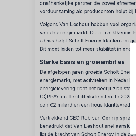
onafhankelijke partner die zowel afnemer
verduurzaming als producenten helpt bij
Volgens Van Lieshout hebben veel organi
van de energiemarkt. Door marktkennis t
advies helpt Scholt Energy klanten om ge
Dit moet leiden tot meer stabiliteit in energ
Sterke basis en groeiambities
De afgelopen jaren groeide Scholt Energy u
energiemarkt, met activiteiten in Nederlan
energielevering richt het bedrijf zich st
(C)PPA’s en flexibiliteitsdiensten. In 202
dan €2 miljard en een hoge klanttevreden
Vertrekkend CEO Rob van Gennip spreekt z
benadrukt dat Van Lieshout snel aansluitin
ligt de kracht van Scholt Energy in de co