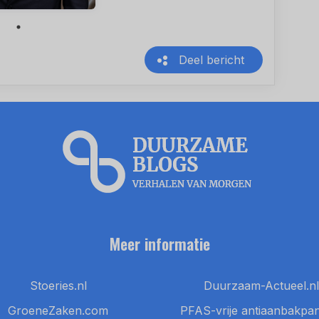
Deel bericht
Meer informatie
Stoeries.nl
Duurzaam-Actueel.nl
GroeneZaken.com
PFAS-vrije antiaanbakpa