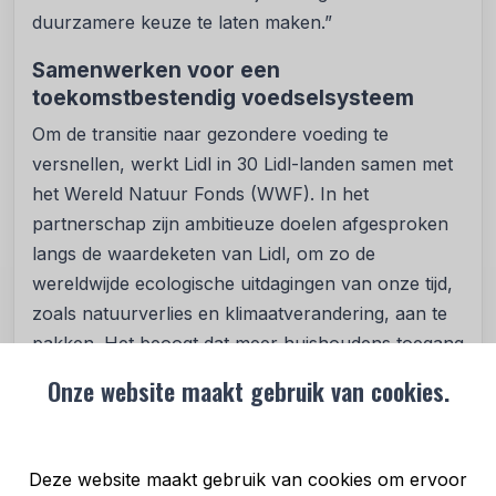
duurzamere keuze te laten maken.”
Samenwerken voor een
toekomstbestendig voedselsysteem
Om de transitie naar gezondere voeding te
versnellen, werkt Lidl in 30 Lidl-landen samen met
het Wereld Natuur Fonds (WWF). In het
partnerschap zijn ambitieuze doelen afgesproken
langs de waardeketen van Lidl, om zo de
wereldwijde ecologische uitdagingen van onze tijd,
zoals natuurverlies en klimaatverandering, aan te
pakken. Het beoogt dat meer huishoudens toegang
hebben tot duurzamere keuzes en wil
Onze website maakt gebruik van cookies.
bedrijfsmodellen bevorderen die werken in
harmonie met de natuur en binnen de grenzen van
de planeet. Bart Geenen, Chief Conservation
Deze website maakt gebruik van cookies om ervoor
Officer bij WWF NL: “Het is een goede ontwikkeling