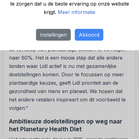
te zorgen dat u de beste ervaring op onze website
dat Lidl nu in zoveel landen het Planetary Health
krijgt.
Meer informatie
Diet omarmt. Dit levert een belangrijke bijdrage aan
de transformatie van ons voedselsysteem, de
grootste oorzaak van natuurverlies wereldwijd. In
Instellingen
Akkoord
Nederland heeft Lidl zich al eerder tot doel gesteld
de verkoop van plantaardige eiwitten te verhogen
naar 60%. Het is een mooie stap dat alle andere
landen waar Lidl actief is nu met gezamenlijke
doelstellingen komen. Door te focussen op meer
plantaardige keuzes, geeft Lidl prioriteit aan de
gezondheid van mens en planeet. We hopen dat
het andere retailers inspireert om dit voorbeeld te
volgen.”
Ambitieuze doelstellingen op weg naar
het Planetary Health Diet