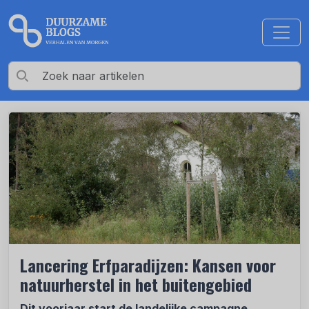
Lancering Erfparadijzen: Kansen voor
natuurherstel in het buitengebied
Dit voorjaar start de landelijke campagne