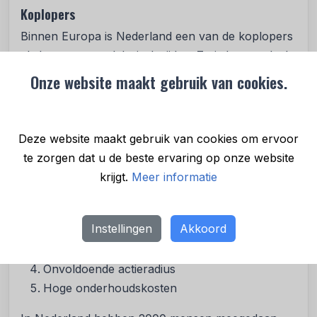
Koplopers
Binnen Europa is Nederland een van de koplopers
als het gaat om elektrisch rijden. Zo is het aandeel
elektrische auto’s in het Nederlandse wagenpark
Onze website maakt gebruik van cookies.
4,9%. Alleen Noorwegen (23%), Zweden (6%),
IJsland (9%) en Denemarken (5,8%) doen het
beter.
Deze website maakt gebruik van cookies om ervoor
te zorgen dat u de beste ervaring op onze website
De 5 meest genoemde drempels voor een
krijgt.
Meer informatie
elektrische auto
Elektrische auto’s zijn te duur
Instellingen
Akkoord
Kan auto niet privé laden
Geen of weinig publieke laadpalen
Onvoldoende actieradius
Hoge onderhoudskosten