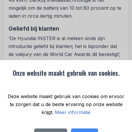
49 kWh. Dankzij snellaadtechnologie is het
mogelijk om de batterij van 10 tot 80 procent op te
laden in circa dertig minuten.
Geliefd bij klanten
‘De Hyundai INSTER is al meteen sinds zijn
introductie geliefd bij klanten; het is bijzonder dat
de vakjury van de World Car Awards dit bevestigt’,
aldus José Muñoz, President en CEO van Hyundai
Motor Company. ‘De combinatie van aantrekkelijk
Onze website maakt gebruik van cookies.
design, een grote actieradius, rijplezier, intuïtief
infotainment en technologie die door klanten
gewaardeerd wordt, belichaamt de visie van
Deze website maakt gebruik van cookies om ervoor
Hyundai om uitzonderlijke waarde te bieden. Deze
te zorgen dat u de beste ervaring op onze website
onderscheiding is een erkenning voor iedereen in
krijgt.
Meer informatie
de waardeketen van Hyundai die dagelijks werkt
aan onze voertuigen van topkwaliteit. Onze dank