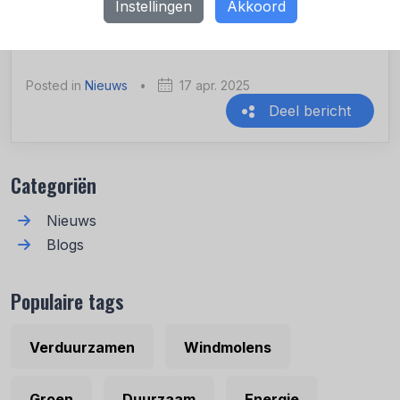
gaat ook uit naar alle juryleden.’
Instellingen
Akkoord
Posted in
Nieuws
•
17 apr. 2025
Deel bericht
Recente berichten
Categoriën
Nieuws
Blogs
Populaire tags
Verduurzamen
Windmolens
Groen
Duurzaam
Energie