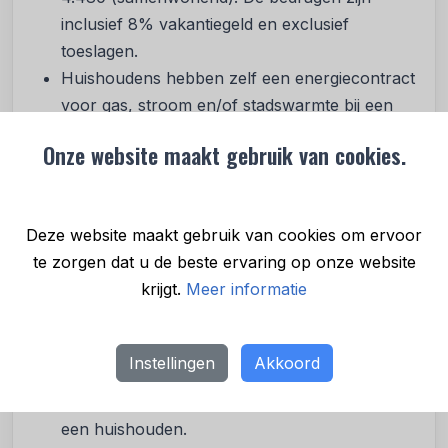
inclusief 8% vakantiegeld en exclusief
toeslagen.
Huishoudens hebben zelf een energiecontract
voor gas, stroom en/of stadswarmte bij een
energieleverancier.
Onze website maakt gebruik van cookies.
De energierekening is (afhankelijk van het
inkomen) hoger dan 8 tot 10% van het
gezamenlijk bruto-inkomen: Voor mensen tot
Deze website maakt gebruik van cookies om ervoor
130% van het sociaal minimum hoger dan 8%
te zorgen dat u de beste ervaring op onze website
van het gezamenlijk bruto-inkomen, of voor
krijgt.
Meer informatie
mensen tot 200% sociaal minimum hoger dan
10%.
Het Noodfonds betaalt de rest van de
Instellingen
Akkoord
maandelijkse energierekening boven deze 8 tot
10% van het gezamenlijk bruto-inkomen van
een huishouden.