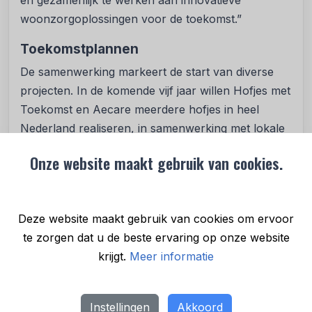
en gezamenlijk te werken aan innovatieve
woonzorgoplossingen voor de toekomst.”
Toekomstplannen
De samenwerking markeert de start van diverse
projecten. In de komende vijf jaar willen Hofjes met
Toekomst en Aecare meerdere hofjes in heel
Nederland realiseren, in samenwerking met lokale
initiatieven, woningcorporaties, welzijnsorganisaties
Onze website maakt gebruik van cookies.
en zorgaanbieders. Zowel bestaande als nieuwe
woonprojecten worden ontwikkeld, met de nadruk
op autonomie en levenskwaliteit. Centraal staat een
Deze website maakt gebruik van cookies om ervoor
persoonlijke, sociale aanpak die zorg en
te zorgen dat u de beste ervaring op onze website
gemeenschapsgevoel ondersteunt. Zo bouwen
krijgt.
Meer informatie
Hofjes met Toekomst en Aecare aan een
duurzaam woonzorgmodel dat zowel bewoners
als lokale gemeenschappen versterkt.
Instellingen
Akkoord