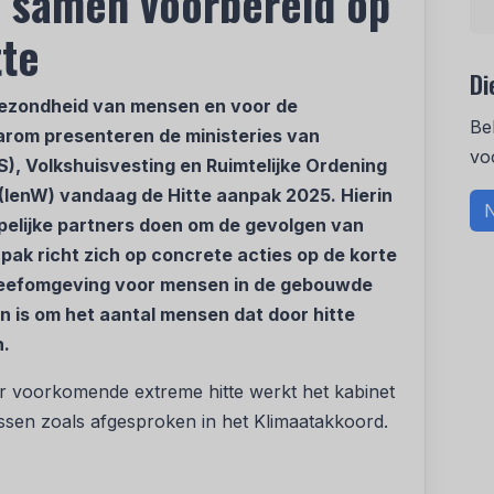
: samen voorbereid op
tte
Di
gezondheid van mensen en voor de
Be
arom presenteren de ministeries van
vo
), Volkshuisvesting en Ruimtelijke Ordening
(IenW) vandaag de Hitte aanpak 2025. Hierin
N
ppelijke partners doen om de gevolgen van
ak richt zich op concrete acties op de korte
 leefomgeving voor mensen in de gebouwde
n is om het aantal mensen dat door hitte
n.
r voorkomende extreme hitte werkt het kabinet
ssen zoals afgesproken in het Klimaatakkoord.