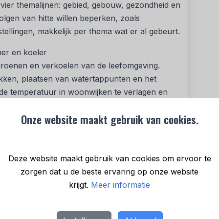
 vier themalijnen: gebied, gebouw, gezondheid en
volgen van hitte willen beperken, zoals
ellingen, makkelijk per thema wat er al gebeurt.
er en koeler
rgroenen en verkoelen van de leefomgeving.
ken, plaatsen van watertappunten en het
 de temperatuur in woonwijken te verlagen en
Onze website maakt gebruik van cookies.
zond
rken van hitte in woningen en gebouwen.
e, ventilatie en zonwering. Hiermee wordt niet
Deze website maakt gebruik van cookies om ervoor te
k onnodig gebruik van airco’s en het
zorgen dat u de beste ervaring op onze website
gegaan.
krijgt.
Meer informatie
an klimaatverandering
ruk op bewustwording en preventie van