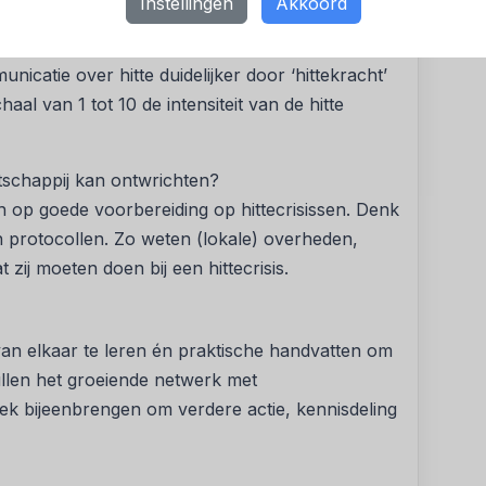
Instellingen
Akkoord
aantal gemeenten met een hitteplan groeien van
ver verantwoordelijkheden en maatregelen bij
icatie over hitte duidelijker door ‘hittekracht’
al van 1 tot 10 de intensiteit van de hitte
atschappij kan ontwrichten?
ich op goede voorbereiding op hittecrisissen. Denk
 protocollen. Zo weten (lokale) overheden,
zij moeten doen bij een hittecrisis.
n elkaar te leren én praktische handvatten om
zullen het groeiende netwerk met
siek bijeenbrengen om verdere actie, kennisdeling