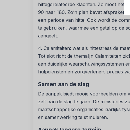
hittegerelateerde klachten. Zo moet het 
90 naar 180. Zo’n plan bevat afspraken o
een periode van hitte. Ook wordt de commun
te gebruiken, waarmee een getal op de scha
aangeeft.
4. Calamiteiten: wat als hittestress de ma
Tot slot richt de themalijn Calamiteiten z
aan duidelijke waarschuwingssystemen en
hulpdiensten en zorgverleners precies wat 
Samen aan de slag
De aanpak biedt mooie voorbeelden om va
zelf aan de slag te gaan. De ministeries 
maatschappelijke organisaties jaarlijks fy
en samenwerking te stimuleren.
Aanpak langere termijn