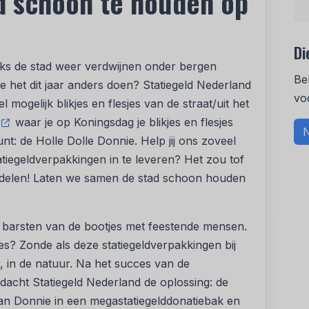
ad schoon te houden op
Di
aks de stad weer verdwijnen onder bergen
Be
we het dit jaar anders doen? Statiegeld Nederland
vo
mogelijk blikjes en flesjes van de straat/uit het
waar je op Koningsdag je blikjes en flesjes
N
nt: de Holle Dolle Donnie. Help jij ons zoveel
tiegeldverpakkingen in te leveren? Het zou tof
n delen! Laten we samen de stad schoon houden
 barsten van de bootjes met feestende mensen.
sjes? Zonde als deze statiegeldverpakkingen bij
, in de natuur. Na het succes van de
acht Statiegeld Nederland de oplossing: de
an Donnie in een megastatiegelddonatiebak en