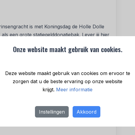
Prinsengracht is met Koningsdag de Holle Dolle
als een grote statiegelddonatiebak. Lever jij hier
e getrakteerd op een ervaring met rookmachines,
Onze website maakt gebruik van cookies.
atuurlijk de nieuwe track van rapper Donnie in
o wordt inzamelen pas leuk. Statiegeld hier!
ijn verschillende inleverpunten door de hele stad,
Deze website maakt gebruik van cookies om ervoor te
 pagina.
zorgen dat u de beste ervaring op onze website
krijgt.
Meer informatie
eren bij de Holle Dolle Donnie, draag je niet
ar doneer je ook nog eens jouw statiegeld aan
Instellingen
Akkoord
 je hier je blikjes en flesjes kwijt om zwerfafval