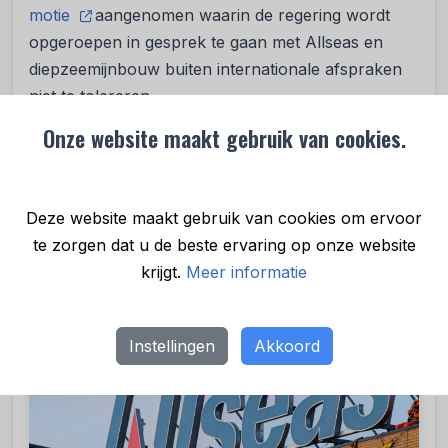
motie
aangenomen waarin de regering wordt
opgeroepen in gesprek te gaan met Allseas en
diepzeemijnbouw buiten internationale afspraken
niet te tolereren.
Onze website maakt gebruik van cookies.
‘Niemand is gebaat bij wildwest-praktijken in de
oceaan. De oceanen staan al onder enorme druk
door de opwarming van de aarde, verzuring en
Deze website maakt gebruik van cookies om ervoor
overbevissing. Diepzeemijnbouw is de zoveelste
te zorgen dat u de beste ervaring op onze website
bedreiging, terwijl we juist het leven in de oceaan
krijgt.
Meer informatie
moeten beschermen.’
Instellingen
Akkoord