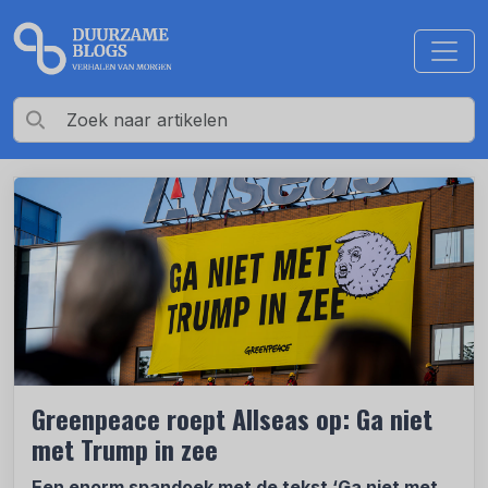
Greenpeace roept Allseas op: Ga niet
met Trump in zee
Een enorm spandoek met de tekst ‘Ga niet met