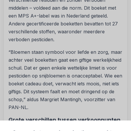
verschillende residuen en zonder verboden
middelen – voldeed aan die norm. Dit boeket met
een MPS A+-label was in Nederland geteeld.
Andere gecertificeerde boeketten bevatten tot 27
verschillende stoffen, waaronder meerdere
verboden pesticiden.
“Bloemen staan symbool voor liefde en zorg, maar
achter veel boeketten gaat een giftige werkelijkheid
schuil. Dat er geen enkele wettelijke limiet is voor
pesticiden op snijbloemen is onacceptabel. Wie een
boeket cadeau doet, verwacht iets moois, niet iets
giftigs. Dit systeem faalt en moet dringend op de
schop,” aldus Margriet Mantingh, voorzitter van
PAN-NL.
Grote verschillen tussen verkooppunten
De twee onderzochte boeketten van tuincentrum