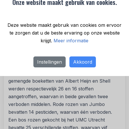
Onze website maakt gebruik van cookies.
Tuinland scoorden het slechtst. Een bos rode
rozen bevatte 26 verschillende stoffen, waarvan 13
verboden in de EU, met een totaalgehalte van 65,8
Deze website maakt gebruik van cookies om ervoor
mg/kg. Een gemengd boeket van hetzelfde
te zorgen dat u de beste ervaring op onze website
tuincentrum bevatte 35 verschillende pesticiden,
krijgt.
Meer informatie
waarvan 9 verboden – het hoogste aantal in het
onderzoek.
Instellingen
Akkoord
Ook boeketten van supermarkten, een tankstation
en zelfs een ziekenhuis bleken vervuild. In
gemengde boeketten van Albert Heijn en Shell
werden respectievelijk 26 en 16 stoffen
aangetroffen, waarvan in beide gevallen twee
verboden middelen. Rode rozen van Jumbo
bevatten 14 pesticiden, waarvan één verboden.
Een bos rozen gekocht bij het UMC Utrecht
bevatte 25 verschillende stoffen, waarvan vijf