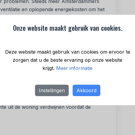
oor problemen. Steeds meer Amsterdammers
entilatie en oplopende energiekosten om het
Onze website maakt gebruik van cookies.
ngere vrouwen, jonge kinderen en mensen met
tra risico. Ook bewoners van warme
e.
Deze website maakt gebruik van cookies om ervoor te
voorkomen
zorgen dat u de beste ervaring op onze website
krijgt.
Meer informatie
essentieel om woningen koel te houden. Warmte
n en kan vervolgens dagenlang in huis blijven
Instellingen
Akkoord
 vóór een hittegolf ’s nachts ramen en deuren
te uit de woning verdwijnen voordat de