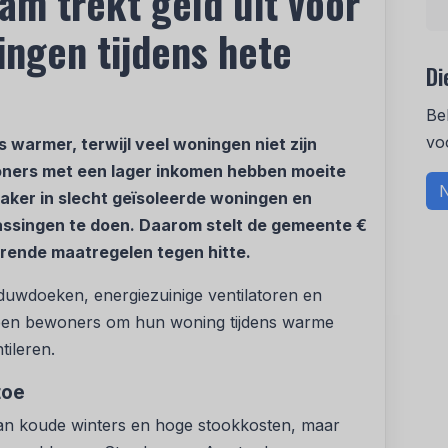
m trekt geld uit voor
ingen tijdens hete
Di
Be
vo
armer, terwijl veel woningen niet zijn
woners met een lager inkomen hebben moeite
N
vaker in slecht geïsoleerde woningen en
ssingen te doen. Daarom stelt de gemeente €
rende maatregelen tegen hitte.
uwdoeken, energiezuinige ventilatoren en
lpen bewoners om hun woning tijdens warme
tileren.
toe
n koude winters en hoge stookkosten, maar