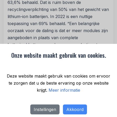
63,6% behaald. Dat is ruim boven de
recyclingverplichting van 50% van het gewicht van
lithium-ion batterijen. In 2022 is een nuttige
toepassing van 69% behaald. “Een belangrijke
oorzaak voor de daling is dat er meer modules zijn
aangeboden in plaats van complete
batterijpakketten, waardoor er meer lastiger te
recyclen materiaal overblijft. We verwachten dat
Onze website maakt gebruik van cookies.
recyclingprocessen nog verder doorontwikkelen
en het mogelijk maken om op termijn tot hogere
recyclingpercentages te komen. In lijn met de
Deze website maakt gebruik van cookies om ervoor
nieuwe eisen uit Brussel”, zegt Paul Dietz.
te zorgen dat u de beste ervaring op onze website
Nieuwe Europese regelgeving
krijgt.
Meer informatie
Hergebruik van materialen zal de komende jaren
toenemen. Nieuwe Europese regelgeving verplicht
Instellingen
Akkoord
het gebruik van gerecycled materiaal in nieuwe